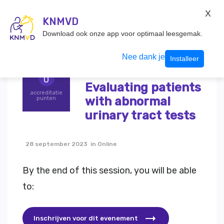
KNMvD Konnect
X
KNMVD.NL
KNMVD
Inloggen
Download ook onze app voor optimaal leesgemak.
Terug
Urine is not black
Nee dank je
Installeer
and white –
0
Evaluating patients
accreditatie
with abnormal
punten
urinary tract tests
28 september 2023 in Online
By the end of this session, you will be able
to:
Inschrijven voor dit evenement