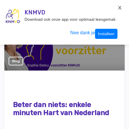
KNMvD Konnect
X
KNMVD.NL
KNMVD
Inloggen
Download ook onze app voor optimaal leesgemak.
Nee dank je
Installeer
Blog
Beter dan niets: enkele
minuten Hart van Nederland