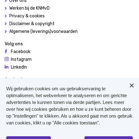
Over ons
Werken bij de KNMvD
Privacy & cookies
Disclaimer & copyright
Algemene (leverings)voorwaarden
Volg ons
Facebook
Instagram
LinkedIn
Contact
De Molen 94
Wij gebruiken cookies om uw gebruikservaring te
3995 AX Houten
optimaliseren, het webverkeer te analyseren en om gerichte
advertenties te kunnen tonen via derde partijen. Lees meer
0306348900
over hoe wij cookies gebruiken en hoe u ze kunt beheren door
Meer contact
op "Instellingen" te klikken. Als u akkoord gaat met ons gebruik
Veterinair Vangnet
van cookies, klikt u op "Alle cookies toestaan".
Pers
Klachten