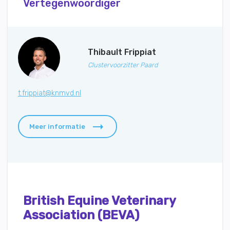
Vertegenwoordiger
Thibault Frippiat
Clustervoorzitter Paard
t.frippiat@knmvd.nl
Meer informatie
British Equine Veterinary
Association (BEVA)