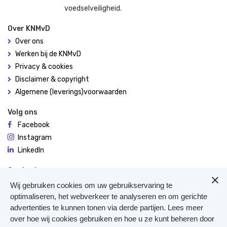
voedselveiligheid.
Over KNMvD
Over ons
Werken bij de KNMvD
Privacy & cookies
Disclaimer & copyright
Algemene (leverings)voorwaarden
Volg ons
Facebook
Instagram
LinkedIn
Contact
De Molen 94
Wij gebruiken cookies om uw gebruikservaring te
3995 AX Houten
optimaliseren, het webverkeer te analyseren en om gerichte
advertenties te kunnen tonen via derde partijen. Lees meer
0306348900
over hoe wij cookies gebruiken en hoe u ze kunt beheren door
Meer contact