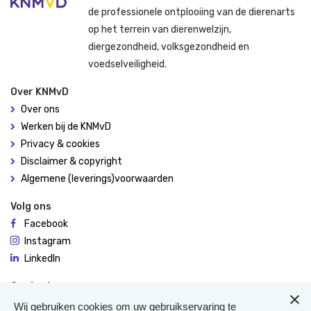
de professionele ontplooiing van de dierenarts
op het terrein van dierenwelzijn,
diergezondheid, volksgezondheid en
voedselveiligheid.
Over KNMvD
Over ons
Werken bij de KNMvD
Privacy & cookies
Disclaimer & copyright
Algemene (leverings)voorwaarden
Volg ons
Facebook
Instagram
LinkedIn
Contact
De Molen 94
Wij gebruiken cookies om uw gebruikservaring te