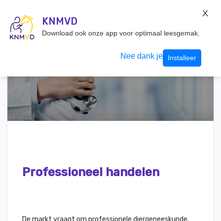
KNMvD Konnect
X
KNMVD.NL
KNMVD
Inloggen
Download ook onze app voor optimaal leesgemak.
Nee dank je
Installeer
Professioneel handelen
De markt vraagt om professionele diergeneeskunde.