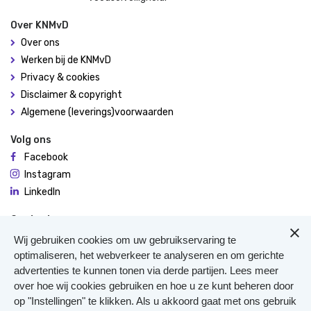
Over KNMvD
Over ons
Werken bij de KNMvD
Privacy & cookies
Disclaimer & copyright
Algemene (leverings)voorwaarden
Volg ons
Facebook
Instagram
LinkedIn
Contact
De Molen 94
Wij gebruiken cookies om uw gebruikservaring te
3995 AX Houten
optimaliseren, het webverkeer te analyseren en om gerichte
advertenties te kunnen tonen via derde partijen. Lees meer
0306348900
over hoe wij cookies gebruiken en hoe u ze kunt beheren door
Meer contact
op "Instellingen" te klikken. Als u akkoord gaat met ons gebruik
Veterinair Vangnet