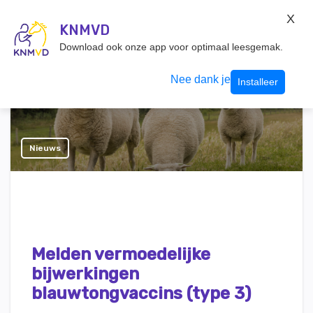
KNMvD Konnect
X
KNMVD.NL
KNMVD
Inloggen
Download ook onze app voor optimaal leesgemak.
Nee dank je
Installeer
Nieuws
Melden vermoedelijke
bijwerkingen
blauwtongvaccins (type 3)