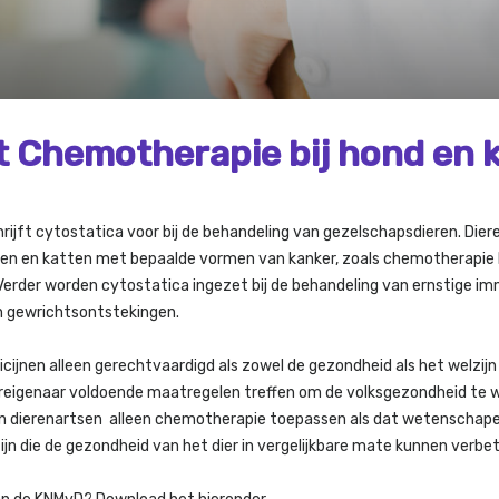
Chemotherapie bij hond en 
hrijft cytostatica voor bij de behandeling van gezelschapsdieren. Die
den en katten met bepaalde vormen van kanker, zoals chemotherapie b
 Verder worden cytostatica ingezet bij de behandeling van ernstige i
n gewrichtsontstekingen.
ijnen alleen gerechtvaardigd als zowel de gezondheid als het welzijn 
 diereigenaar voldoende maatregelen treffen om de volksgezondheid te
n dierenartsen alleen chemotherapie toepassen als dat wetenschape
ijn die de gezondheid van het dier in vergelijkbare mate kunnen verbe