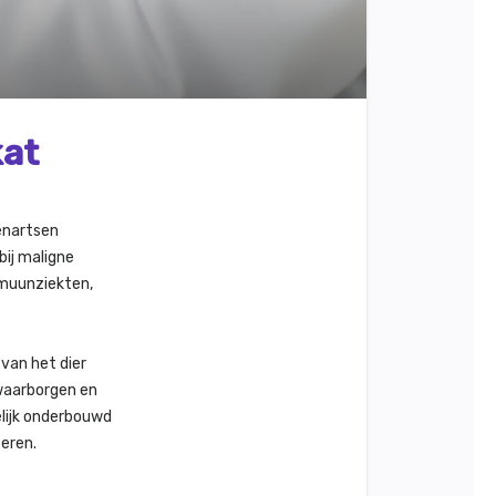
kat
renartsen
ij maligne
mmuunziekten,
van het dier
 waarborgen en
lijk onderbouwd
teren.