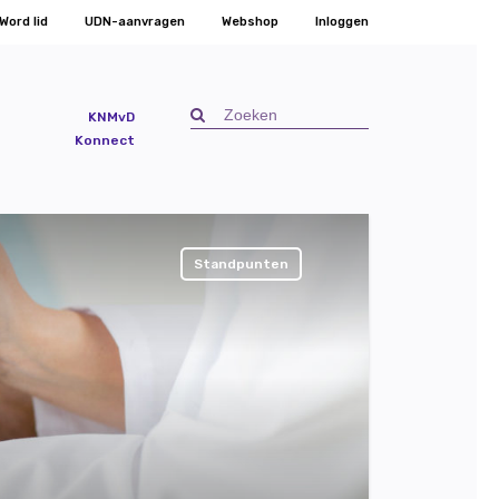
Word lid
UDN-aanvragen
Webshop
Inloggen
KNMvD
Konnect
Standpunten