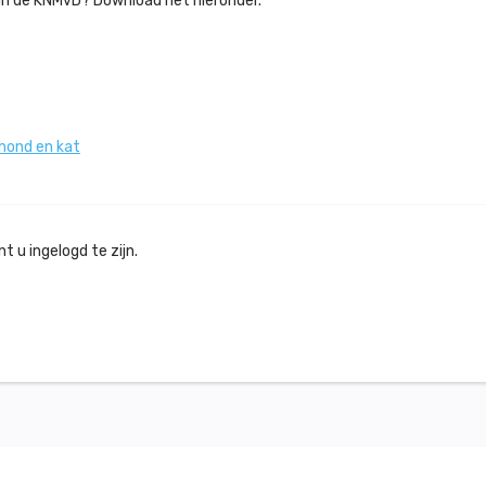
an de KNMvD? Download het hieronder.
hond en kat
 u ingelogd te zijn.