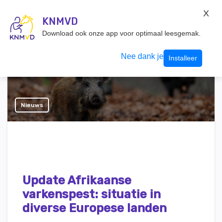
KNMvD Konnect
X
KNMVD.NL
KNMVD
Inloggen
Download ook onze app voor optimaal leesgemak.
Nee dank je
Installeer
Nieuws
Update Afrikaanse
varkenspest: situatie in
diverse Europese landen