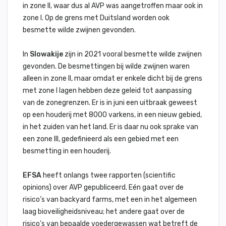
in zone II, waar dus al AVP was aangetroffen maar ook in
zone I. Op de grens met Duitsland worden ook
besmette wilde zwijnen gevonden.
In
Slowakije
zijn in 2021 vooral besmette wilde zwijnen
gevonden. De besmettingen bij wilde zwijnen waren
alleen in zone II, maar omdat er enkele dicht bij de grens
met zone I lagen hebben deze geleid tot aanpassing
van de zonegrenzen. Er is in juni een uitbraak geweest
op een houderij met 8000 varkens, in een nieuw gebied,
in het zuiden van het land. Er is daar nu ook sprake van
een zone III, gedefinieerd als een gebied met een
besmetting in een houderij.
EFSA
heeft onlangs twee rapporten (scientific
opinions) over AVP gepubliceerd. Eén gaat over de
risico’s van backyard farms, met een in het algemeen
laag bioveiligheidsniveau; het andere gaat over de
risico’s van bepaalde voedergewassen wat betreft de