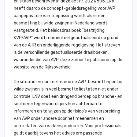
en staan beschreven in deze act nr. 2021/605. LNV
heeft daarop de concept-gebiedsregeling voor AVP
aangepast die van toepassing wordt als er een
besmetting bij wilde zwijnen in Nederland wordt
vastgesteld. Het beleidsdraaiboek “bestrijding
KVP/AVP” wordt momenteel geactualiseerd op grond
van de AHR en onderliggende regelgeving. Het streven
is de verschillende geactualiseerde draaiboeken,
waaronder die van AVP, deze zomer te publiceren op de
website van de Rijksoverheid.
De situatie en dan met name de AVP-besmettingen bij
wilde zwijnen is in veel besmette lidstaten niet onder
controle. LNV doet een dringend beroep op branche- en
sectorvertegenwoordigers hun achterban te
informeren en te wijzen op de risico’s van verspreiding
van AVP onder andere door het meenemen en
achterlaten van varkensproducten. Voor professionals
geldt daarbij tevens het advies om passende