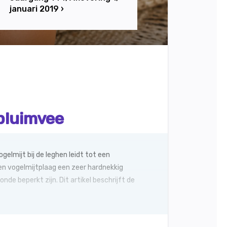
januari 2019 ›
gpluimvee
elmijt bij de leghen leidt tot een
een vogelmijtplaag een zeer hardnekkig
de beperkt zijn. Dit artikel beschrijft de