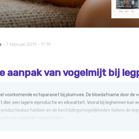
e
- 7 februari 2019 - 17:19
 aanpak van vogelmijt bij le
eel voorkomende ectoparasiet bij pluimvee. De bloedafname door de vog
dier, een lagere eiproductie en eikwaliteit. Vooral bij leghennen kan 
roductieduur hebben en de bestrijdingsmogelijkheden tijdens de legron
ode om vogelmijt te bestrijden.