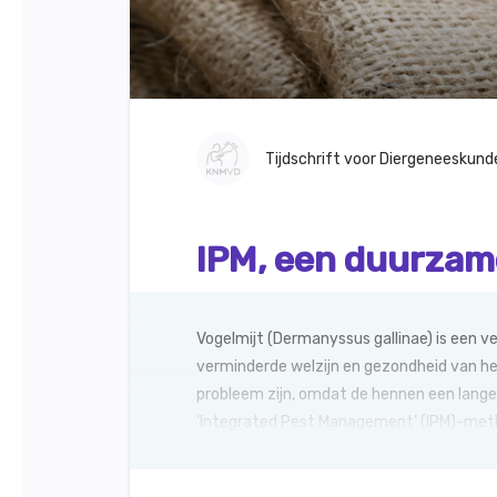
Tijdschrift voor Diergeneeskund
IPM, een duurzame
Vogelmijt (Dermanyssus gallinae) is een v
verminderde welzijn en gezondheid van het 
probleem zijn, omdat de hennen een lange p
‘Integrated Pest Management’ (IPM)-meth