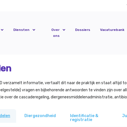
Diensten
Over
Dossiers
Vacaturebank
ons
len
erzamelt informatie, vertaalt dit naar de praktijk en staat altijd to
elgestelde) vragen en bijbehorende antwoorden te vinden zijn over all
e over de cascaderegeling, diergeneesmiddelenadministratie, antibio
delen
Diergezondheid
Identificatie &
Ju
registratie