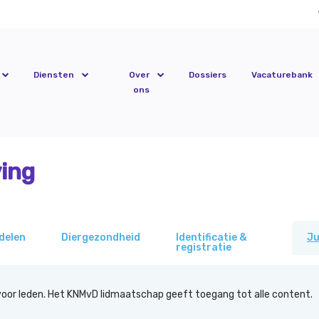
Diensten
Over
Dossiers
Vacaturebank
ons
ing
delen
Diergezondheid
Identificatie &
Ju
registratie
 voor leden. Het KNMvD lidmaatschap geeft toegang tot alle content.