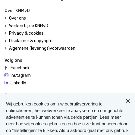
Over KNMvD
Over ons
Werken bij de KNMvD
Privacy & cookies
Disclaimer & copyright
Algemene (leverings)voorwaarden
Volg ons
Facebook
Instagram
LinkedIn
Contact
De Molen 94
Wij gebruiken cookies om uw gebruikservaring te
3995 AX Houten
optimaliseren, het webverkeer te analyseren en om gerichte
advertenties te kunnen tonen via derde partijen. Lees meer
0306348900
over hoe wij cookies gebruiken en hoe u ze kunt beheren door
Meer contact
op "Instellingen" te klikken. Als u akkoord gaat met ons gebruik
Veterinair Vangnet