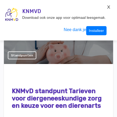
KNMvD Konnect
X
KNMVD.NL
KNMVD
Inloggen
Download ook onze app voor optimaal leesgemak.
Nee dank je
Installeer
Standpunten
KNMvD standpunt Tarieven
voor diergeneeskundige zorg
en keuze voor een dierenarts