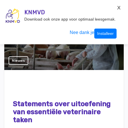
KNMvD Konnect
X
KNMVD.NL
KNMVD
Inloggen
Download ook onze app voor optimaal leesgemak.
Nee dank je
Installeer
Nieuws
Statements over uitoefening
van essentiële veterinaire
taken