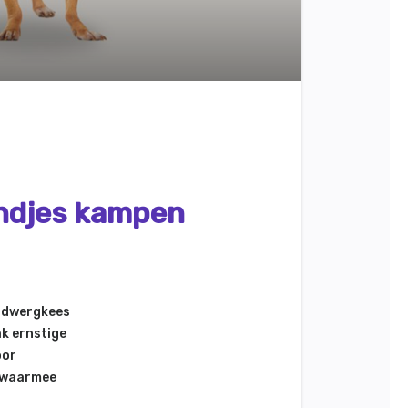
ondjes kampen
e dwergkees
ak ernstige
oor
waarmee