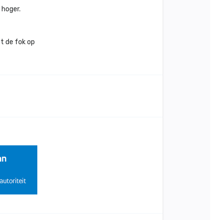
 hoger.
et de fok op