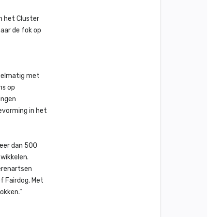
n het Cluster
aar de fok op
egelmatig met
ns op
ingen
evorming in het
meer dan 500
twikkelen.
ierenartsen
f Fairdog. Met
okken.”