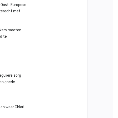
e Oost-Europese
 terecht met
kkers moeten
ed te
eguliere zorg
een goede
sen waar Chiari