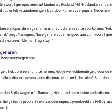
den wordt geïmporteerd uit landen als Rusland, Wit-Rusland en ander
rdt op erfelijke aandoeningen. Daardoor komen veel pups in Nederland
en en kopen de enige manier is om dit dierenleed te voorkomen. “Fo
rlijk,” zegt Mandigers. “En eigenaren doen er goed aan zich vooraf go
ie extreem klein of fragiel zijn.”
igenaren
ne hond overwegen om:
n geld hebt om een hond te nemen. Heb je wel voldoende geld voor de r
anciële buffer om onvoorziene dierenartskosten te betalen? Sluit dan 
er dan 3 kilo wegen of afkomstig zijn uit extreem kleine ouderdieren.
 die getest zijn op erfelijke aandoeningen, bijvoorbeeld via MRI bij ras
komt.