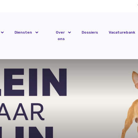
Diensten
Over
Dossiers
Vacaturebank
ons