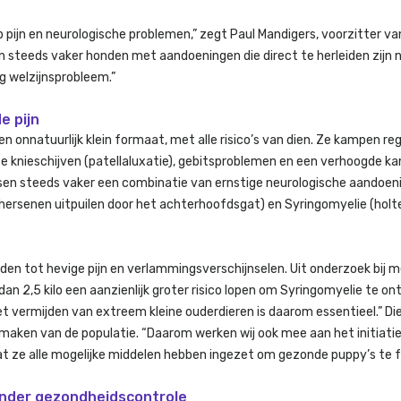
p pijn en neurologische problemen,” zegt Paul Mandigers, voorzitter va
 steeds vaker honden met aandoeningen die direct te herleiden zijn n
g welzijnsprobleem.”
e pijn
 onnatuurlijk klein formaat, met alle risico’s van dien. Ze kampen r
sse knieschijven (patellaluxatie), gebitsproblemen en een verhoogde ka
ssen steeds vaker een combinatie van ernstige neurologische aandoen
ne hersenen uitpuilen door het achterhoofdsgat) en Syringomyelie (holt
den tot hevige pijn en verlammingsverschijnselen. Uit onderzoek bij 
dan 2,5 kilo een aanzienlijk groter risico lopen om Syringomyelie te on
t vermijden van extreem kleine ouderdieren is daarom essentieel.” D
aken van de populatie. “Daarom werken wij ook mee aan het initiatie
 ze alle mogelijke middelen hebben ingezet om gezonde puppy’s te f
onder gezondheidscontrole