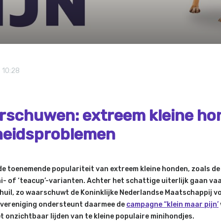
 10:28
rschuwen: extreem kleine h
heidsproblemen
de toenemende populariteit van extreem kleine honden, zoals d
- of ‘teacup’-varianten. Achter het schattige uiterlijk gaan va
huil, zo waarschuwt de Koninklijke Nederlandse Maatschappij v
svereniging ondersteunt daarmee de
campagne “klein maar pijn’
 onzichtbaar lijden van te kleine populaire minihondjes.