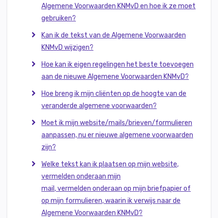
Algemene Voorwaarden KNMvD en hoe ik ze moet
gebruiken?
Kan ik de tekst van de Algemene Voorwaarden
KNMvD wijzigen?
Hoe kan ik eigen regelingen het beste toevoegen
aan de nieuwe Algemene Voorwaarden KNMvD?
Hoe breng ik mijn cliënten op de hoogte van de
veranderde algemene voorwaarden?
Moet ik mijn website/mails/brieven/formulieren
aanpassen, nu er nieuwe algemene voorwaarden
zijn?
Welke tekst kan ik plaatsen op mijn web
s
ite
,
vermelden onderaan mijn
mail
,
vermelden
onderaan
op mijn briefpapier
of
op mijn formulieren
,
waarin ik verwijs naar de
Algemene Voorwaarden KNMvD
?