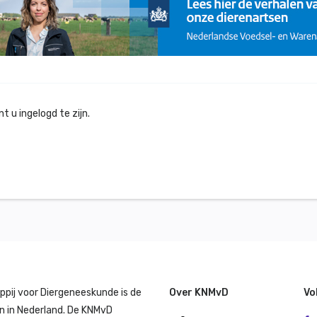
 u ingelogd te zijn.
ppij voor Diergeneeskunde is de
Over KNMvD
Vo
n in Nederland. De KNMvD