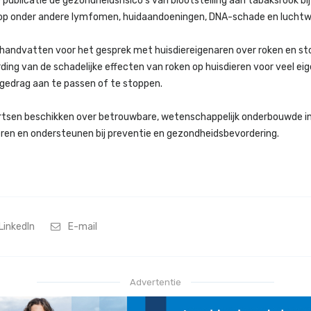
 publicatie de gezondheidsrisico’s van blootstelling aan tabaksrook bi
o op onder andere lymfomen, huidaandoeningen, DNA-schade en lucht
 handvatten voor het gesprek met huisdiereigenaren over roken en s
ing van de schadelijke effecten van roken op huisdieren voor veel ei
kgedrag aan te passen of te stoppen.
nartsen beschikken over betrouwbare, wetenschappelijk onderbouwde 
ren en ondersteunen bij preventie en gezondheidsbevordering.
LinkedIn
E-mail
Advertentie