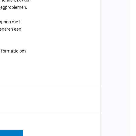
j honden, katten
wegproblemen.
toppen met
genaren een
informatie om