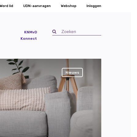
Word lid
UDN-aanvragen
Webshop
Inloggen
KNMvD
Konnect
Nieuws