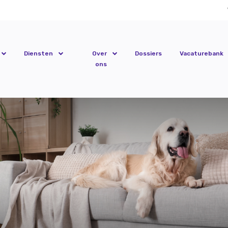
Diensten
Over
Dossiers
Vacaturebank
ons