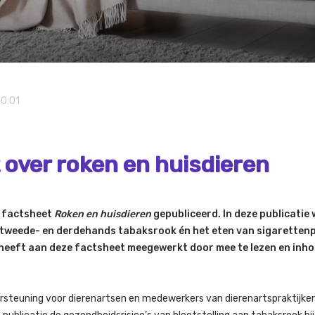
10:01
 over roken en huisdieren
e factsheet
Roken en huisdieren
gepubliceerd. In deze publicatie
n tweede- en derdehands tabaksrook én het eten van sigaretten
heeft aan deze factsheet meegewerkt door mee te lezen en inho
ersteuning voor dierenartsen en medewerkers van dierenartspraktijken