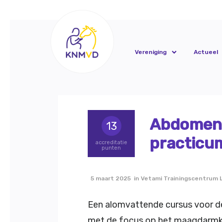
Vereniging
Actueel
Abdomen c
13
practicu
accreditatie
punten
5 maart 2025 in Vetami Trainingscentrum 
Een alomvattende cursus voor de 
met de focus op het maagdarmka