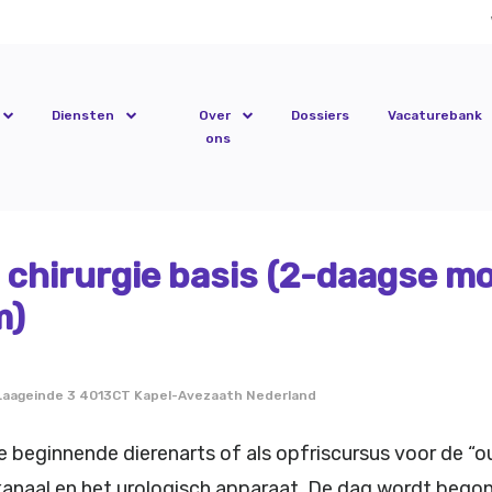
Diensten
Over
Dossiers
Vacaturebank
ons
hirurgie basis (2-daagse mod
m)
Laageinde 3 4013CT Kapel-Avezaath Nederland
beginnende dierenarts of als opfriscursus voor de “ou
naal en het urologisch apparaat. De dag wordt begonn