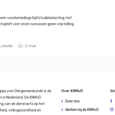
een voorbereidingstijd/studiebelasting, het
 geldt voor onze cursussen geen vrijstelling.
LinkedIn
E-mail
ppij voor Diergeneeskunde is de
Over KNMvD
Vo
n in Nederland. De KNMvD
Over ons
ng van de dierenarts op het
Werken bij de KNMvD
dheid, volksgezondheid en