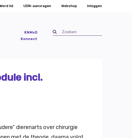
Word lid
UDN-aanvragen
Webshop
Inloggen
KNMvD
Konnect
ule incl.
dere” dierenarts over chirurgie
en met de theorie, daarna volgt