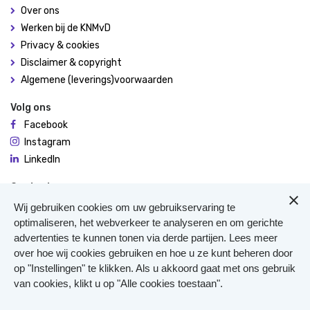
Over ons
Werken bij de KNMvD
Privacy & cookies
Disclaimer & copyright
Algemene (leverings)voorwaarden
Volg ons
Facebook
Instagram
LinkedIn
Contact
De Molen 94
Wij gebruiken cookies om uw gebruikservaring te
3995 AX Houten
optimaliseren, het webverkeer te analyseren en om gerichte
advertenties te kunnen tonen via derde partijen. Lees meer
0306348900
over hoe wij cookies gebruiken en hoe u ze kunt beheren door
Meer contact
op "Instellingen" te klikken. Als u akkoord gaat met ons gebruik
Veterinair Vangnet
van cookies, klikt u op "Alle cookies toestaan".
Pers
Klachten