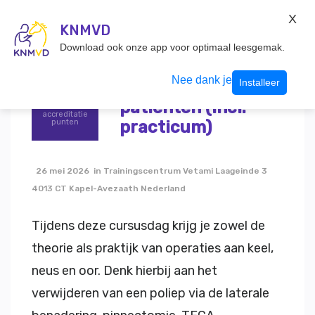
KNMvD Konnect
X
KNMVD.NL
KNMVD
Inloggen
Download ook onze app voor optimaal leesgemak.
Terug
Nee dank je
Installeer
Chirurgie bij KNO-
6
patiënten (incl.
accreditatie
practicum)
punten
26 mei 2026 in Trainingscentrum Vetami Laageinde 3
4013 CT Kapel-Avezaath Nederland
Tijdens deze cursusdag krijg je zowel de
theorie als praktijk van operaties aan keel,
neus en oor. Denk hierbij aan het
verwijderen van een poliep via de laterale