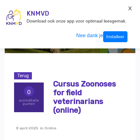
KNMvD Konnect
X
KNMVD.NL
KNMVD
Inloggen
Download ook onze app voor optimaal leesgemak.
Nee dank je
Installeer
Terug
Cursus Zoonoses
for field
0
veterinarians
accreditatie
punten
(online)
8 april 2025 in Online