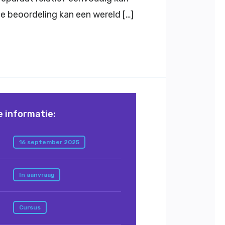
e beoordeling kan een wereld […]
e informatie:
16 september 2025
In aanvraag
Cursus