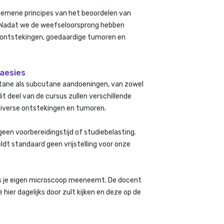
lgemene principes van het beoordelen van
n. Nadat we de weefseloorsprong hebben
 ontstekingen, goedaardige tumoren en
laesies
tane als subcutane aandoeningen, van zowel
it deel van de cursus zullen verschillende
diverse ontstekingen en tumoren.
geen voorbereidingstijd of studiebelasting.
ldt standaard geen vrijstelling voor onze
sus je eigen microscoop meeneemt. De docent
hier dagelijks door zult kijken en deze op de