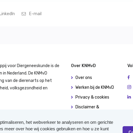
LinkedIn
E-mail
ppij voor Diergeneeskunde is de
Over KNMvD
Vo
n in Nederland. De KNMvD
Over ons
ng van de dierenarts op het
Werken bij de KNMvD
dheid, volksgezondheid en
Privacy & cookies
Disclaimer &
copyright
ptimaliseren, het webverkeer te analyseren en om gerichte
Algemene
ees meer over hoe wij cookies gebruiken en hoe u ze kunt
(leverings)voorwaarden
C