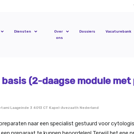
Diensten
Over
Dossiers
Vacaturebank
ons
 basis (2-daagse module met
tami Laageinde 3 4013 CT Kapel-Avezaath Nederland
preparaten naar een specialist gestuurd voor cytologis
f een preparaat te kunnen beoordelen! Terwijl het ene 