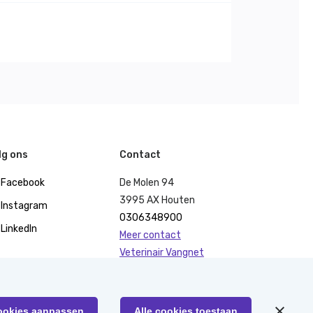
lg ons
Contact
Facebook
De Molen 94
3995 AX Houten
Instagram
0306348900
LinkedIn
Meer contact
Veterinair Vangnet
Pers
Klachten
KvK 40477835
ookies aanpassen
Alle cookies toestaan