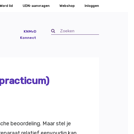
Word lid
UDN-aanvragen
Webshop
Inloggen
KNMvD
Konnect
 practicum)
che beoordeling. Maar stel je
preparaat relatief eenvoudig kan