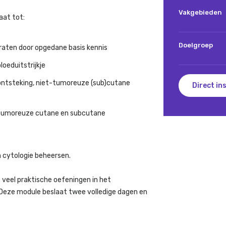
Vakgebieden
aat tot:
Doelgroep
raten door opgedane basis kennis
oeduitstrijkje
ontsteking, niet-tumoreuze (sub)cutane
Direct in
 tumoreuze cutane en subcutane
an cytologie beheersen.
veel praktische oefeningen in het
 Deze module beslaat twee volledige dagen en