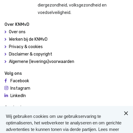
diergezondheid, volksgezondheid en
voedselveiligheid.
Over KNMvD
Over ons
Werken bij de KNMvD
Privacy & cookies
Disclaimer & copyright
Algemene (leverings)voorwaarden
Volg ons
Facebook
Instagram
LinkedIn
Contact
De Molen 94
Wij gebruiken cookies om uw gebruikservaring te
3995 AX Houten
optimaliseren, het webverkeer te analyseren en om gerichte
advertenties te kunnen tonen via derde partijen. Lees meer
0306348900