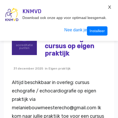
KNMvD Konnect
X
KNMVD.NL
KNMVD
Inloggen
Download ook onze app voor optimaal leesgemak.
Terug
Echografie /
Nee dank je
Installeer
echocardiografie
0
cursus op eigen
accreditatie
punten
praktijk
31 december 2025 in Eigen praktijk
Altijd beschikbaar in overleg: cursus
echografie / echocardiografie op eigen
praktijk via
melaniebouwmeesterecho@gmail.com Ik
kom naar jullie praktijk toe voor een cursus