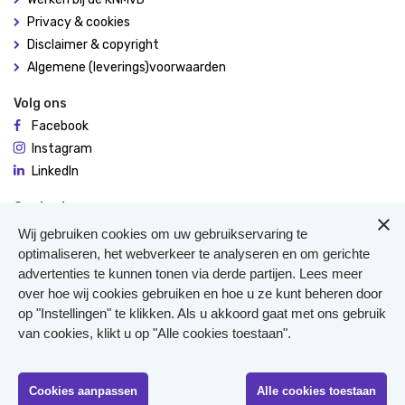
Privacy & cookies
Disclaimer & copyright
Algemene (leverings)voorwaarden
Volg ons
Facebook
Instagram
LinkedIn
Contact
De Molen 94
Wij gebruiken cookies om uw gebruikservaring te
3995 AX Houten
optimaliseren, het webverkeer te analyseren en om gerichte
advertenties te kunnen tonen via derde partijen. Lees meer
0306348900
over hoe wij cookies gebruiken en hoe u ze kunt beheren door
Meer contact
op "Instellingen" te klikken. Als u akkoord gaat met ons gebruik
Veterinair Vangnet
van cookies, klikt u op "Alle cookies toestaan".
Pers
Klachten
KvK 40477835
Cookies aanpassen
Alle cookies toestaan