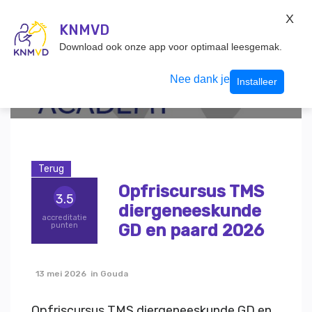
KNMvD Konnect
X
KNMVD.NL
KNMVD
Inloggen
Download ook onze app voor optimaal leesgemak.
Nee dank je
Installeer
Terug
Opfriscursus TMS
3.5
diergeneeskunde
accreditatie
GD en paard 2026
punten
13 mei 2026 in Gouda
Opfriscursus TMS diergeneeskunde GD en