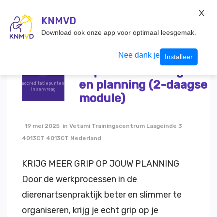
KNMvD Konnect
X
KNMVD.NL
KNMVD
Inloggen
Download ook onze app voor optimaal leesgemak.
Terug
Veterinair
Nee dank je
Installeer
Capaciteitsmanagemen
en planning (2-daagse
accreditatiepunten
in aanvraag
module)
19 mei 2025 in Vetami Trainingscentrum Laageinde 3
4013CT 4013CT Nederland
KRIJG MEER GRIP OP JOUW PLANNING
Door de werkprocessen in de
dierenartsenpraktijk beter en slimmer te
organiseren, krijg je echt grip op je