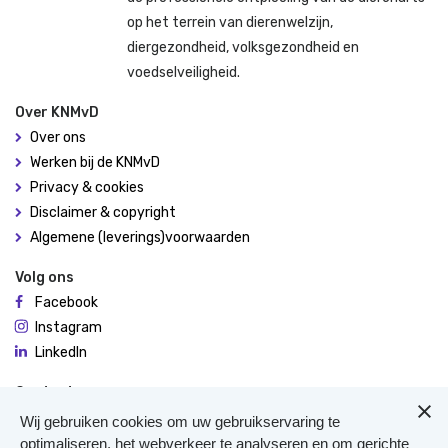
op het terrein van dierenwelzijn,
diergezondheid, volksgezondheid en
voedselveiligheid.
Over KNMvD
Over ons
Werken bij de KNMvD
Privacy & cookies
Disclaimer & copyright
Algemene (leverings)voorwaarden
Volg ons
Facebook
Instagram
LinkedIn
Contact
De Molen 94
Wij gebruiken cookies om uw gebruikservaring te
3995 AX Houten
optimaliseren, het webverkeer te analyseren en om gerichte