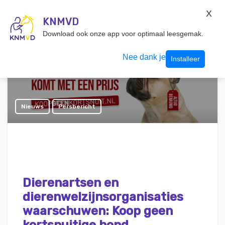
KNMvD Konnect
X
KNMVD.NL
KNMVD
Inloggen
Download ook onze app voor optimaal leesgemak.
Nee dank je
Installeer
Nieuws
Persbericht
Dierenartsen en
dierenwelzijnsorganisaties
waarschuwen: Koop geen