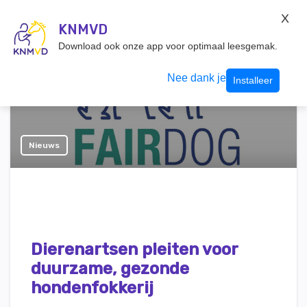
KNMvD Konnect
X
KNMVD.NL
KNMVD
Inloggen
Download ook onze app voor optimaal leesgemak.
Nee dank je
Installeer
Nieuws
Dierenartsen pleiten voor
duurzame, gezonde
hondenfokkerij