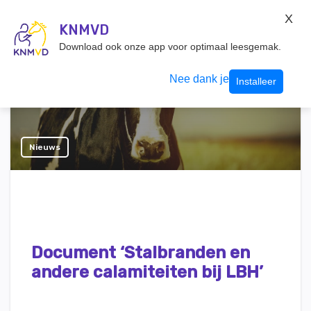
KNMvD Konnect
X
KNMVD.NL
KNMVD
Inloggen
Download ook onze app voor optimaal leesgemak.
Nee dank je
Installeer
Nieuws
Document ‘Stalbranden en
andere calamiteiten bij LBH’