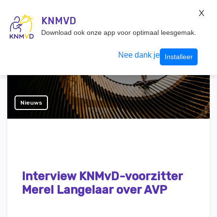
KNMvD Konnect
X
KNMVD.NL
KNMVD
Inloggen
Download ook onze app voor optimaal leesgemak.
Nee dank je
Installeer
Nieuws
Interview KNMvD-voorzitter
Merel Langelaar over AVP