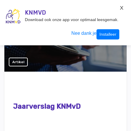
KNMvD Konnect
X
KNMVD.NL
KNMVD
Inloggen
Download ook onze app voor optimaal leesgemak.
Nee dank je
Installeer
Artikel
Jaarverslag KNMvD