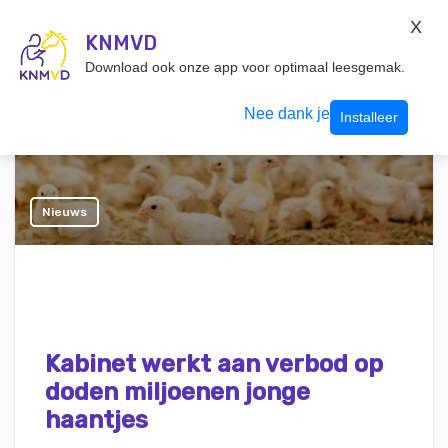
KNMvD Konnect
X
KNMVD.NL
KNMVD
Inloggen
Download ook onze app voor optimaal leesgemak.
Nee dank je
Installeer
Nieuws
Kabinet werkt aan verbod op
doden miljoenen jonge
haantjes