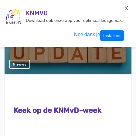
KNMvD Konnect
X
KNMVD.NL
KNMVD
Inloggen
Download ook onze app voor optimaal leesgemak.
Nee dank je
Installeer
Nieuws
Keek op de KNMvD-week