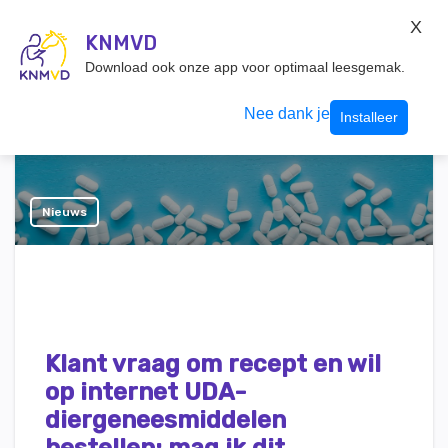
KNMvD Konnect
X
KNMVD.NL
KNMVD
Inloggen
Download ook onze app voor optimaal leesgemak.
Nee dank je
Installeer
Nieuws
Klant vraag om recept en wil
op internet UDA-
diergeneesmiddelen