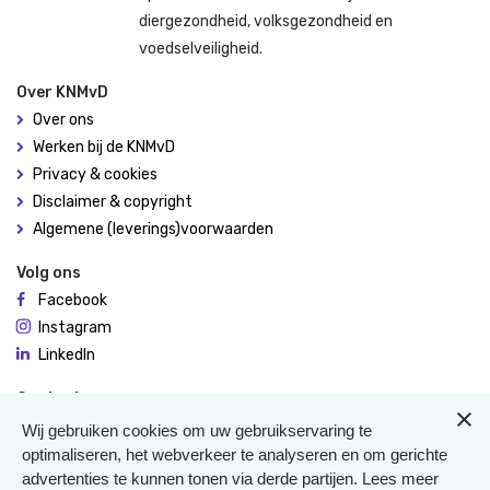
diergezondheid, volksgezondheid en
voedselveiligheid.
Over KNMvD
Over ons
Werken bij de KNMvD
Privacy & cookies
Disclaimer & copyright
Algemene (leverings)voorwaarden
Volg ons
Facebook
Instagram
LinkedIn
Contact
De Molen 94
Wij gebruiken cookies om uw gebruikservaring te
3995 AX Houten
optimaliseren, het webverkeer te analyseren en om gerichte
advertenties te kunnen tonen via derde partijen. Lees meer
0306348900