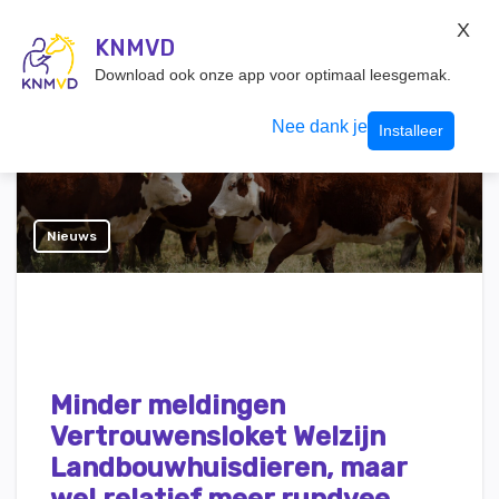
KNMvD Konnect
X
KNMVD.NL
KNMVD
Inloggen
Download ook onze app voor optimaal leesgemak.
Nee dank je
Installeer
Nieuws
Minder meldingen
Vertrouwensloket Welzijn
Landbouwhuisdieren, maar