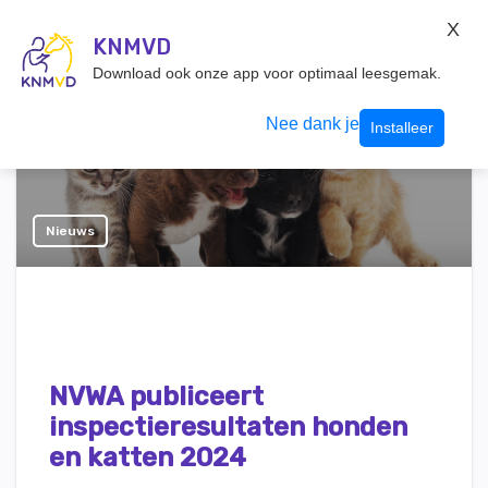
KNMvD Konnect
X
KNMVD.NL
KNMVD
Inloggen
Download ook onze app voor optimaal leesgemak.
Nee dank je
Installeer
Nieuws
NVWA publiceert
inspectieresultaten honden
en katten 2024