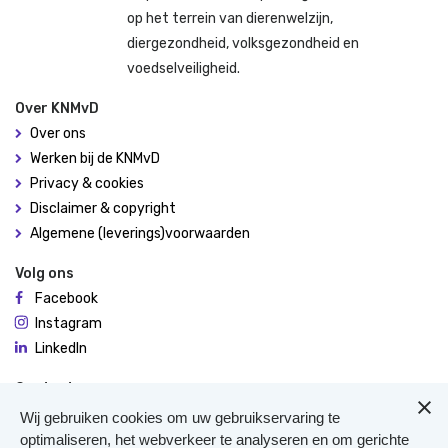
op het terrein van dierenwelzijn,
diergezondheid, volksgezondheid en
voedselveiligheid.
Over KNMvD
Over ons
Werken bij de KNMvD
Privacy & cookies
Disclaimer & copyright
Algemene (leverings)voorwaarden
Volg ons
Facebook
Instagram
LinkedIn
Contact
De Molen 94
Wij gebruiken cookies om uw gebruikservaring te
3995 AX Houten
optimaliseren, het webverkeer te analyseren en om gerichte