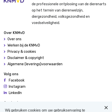
de professionele ontplooiing van de dierenarts
op het terrein van dierenwelzijn,
diergezondheid, volksgezondheid en
voedselveiligheid.
Over KNMvD
Over ons
Werken bij de KNMvD
Privacy & cookies
Disclaimer & copyright
Algemene (leverings)voorwaarden
Volg ons
Facebook
Instagram
LinkedIn
Contact
De Molen 94
Wij gebruiken cookies om uw gebruikservaring te