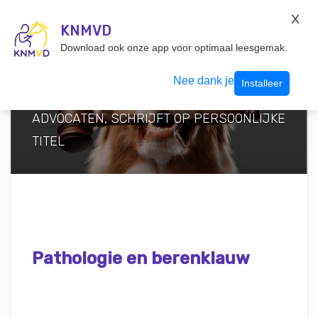
KNMvD Konnect
X
KNMVD.NL
KNMVD
Inloggen
Download ook onze app voor optimaal leesgemak.
TEKST IAIRA BOISSEVAIN, ADVOCAAT
Nee dank je
Installeer
PRAKTISCH DIERENRECHT BIJ SKE
ADVOCATEN, SCHRIJFT OP PERSOONLIJKE
TITEL
Pathologie en berenklauw