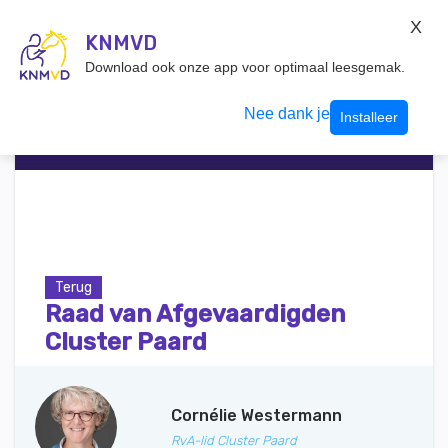
KNMvD Konnect
X
KNMVD.NL
KNMVD
Inloggen
Download ook onze app voor optimaal leesgemak.
Nee dank je
Installeer
Terug
Raad van Afgevaardigden
Cluster Paard
Cornélie Westermann
RvA-lid Cluster Paard