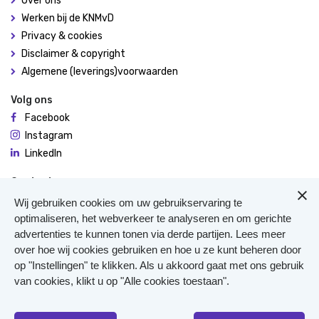
Over ons
Werken bij de KNMvD
Privacy & cookies
Disclaimer & copyright
Algemene (leverings)voorwaarden
Volg ons
Facebook
Instagram
LinkedIn
Contact
De Molen 94
Wij gebruiken cookies om uw gebruikservaring te
3995 AX Houten
optimaliseren, het webverkeer te analyseren en om gerichte
advertenties te kunnen tonen via derde partijen. Lees meer
0306348900
over hoe wij cookies gebruiken en hoe u ze kunt beheren door
Meer contact
op "Instellingen" te klikken. Als u akkoord gaat met ons gebruik
Veterinair Vangnet
van cookies, klikt u op "Alle cookies toestaan".
Pers
Klachten