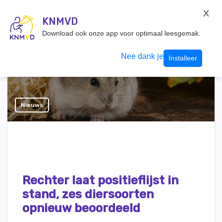
KNMvD Konnect
X
KNMVD.NL
KNMVD
Inloggen
Download ook onze app voor optimaal leesgemak.
Nee dank je
Installeer
Nieuws
Rechter laat positieflijst in
stand, zes diersoorten
opnieuw beoordeeld