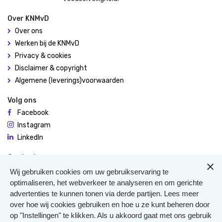
Over KNMvD
Over ons
Werken bij de KNMvD
Privacy & cookies
Disclaimer & copyright
Algemene (leverings)voorwaarden
Volg ons
Facebook
Instagram
LinkedIn
Contact
De Molen 94
Wij gebruiken cookies om uw gebruikservaring te
3995 AX Houten
optimaliseren, het webverkeer te analyseren en om gerichte
advertenties te kunnen tonen via derde partijen. Lees meer
0306348900
over hoe wij cookies gebruiken en hoe u ze kunt beheren door
Meer contact
op "Instellingen" te klikken. Als u akkoord gaat met ons gebruik
Veterinair Vangnet