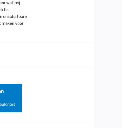
aar wat mij
ekte,
van onschatbare
rk maken voor