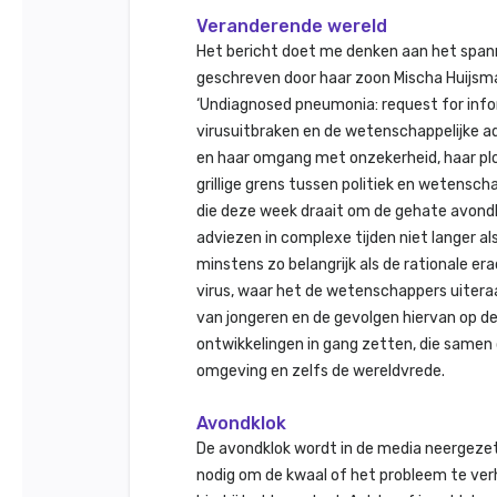
Veranderende wereld
Het bericht doet me denken aan het spann
geschreven door haar zoon Mischa Huijsma
‘Undiagnosed pneumonia: request for info
virusuitbraken en de wetenschappelijke a
en haar omgang met onzekerheid, haar plo
grillige grens tussen politiek en wetensc
die deze week draait om de gehate avondkl
adviezen in complexe tijden niet langer a
minstens zo belangrijk als de rationale era
virus, waar het de wetenschappers uiteraa
van jongeren en de gevolgen hiervan op d
ontwikkelingen in gang zetten, die same
omgeving en zelfs de wereldvrede.
Avondklok
De avondklok wordt in de media neergezet
nodig om de kwaal of het probleem te ver