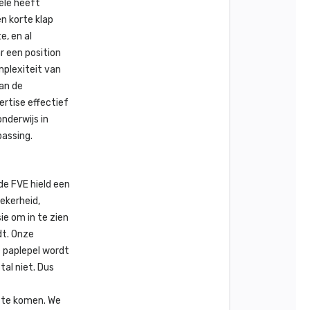
ele heeft
n korte klap
e, en al
ar een position
plexiteit van
an de
ertise effectief
nderwijs in
passing.
de FVE hield een
ekerheid,
ie om in te zien
dt. Onze
 paplepel wordt
tal niet. Dus
 te komen. We