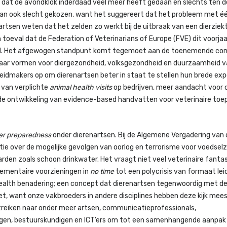
ken dat de avondklok inderdaad veel méér heeft gedaan en slechts ten d
dan ook slecht gekozen, want het suggereert dat het probleem met éé
rtsen weten dat het zelden zo werkt bij de uitbraak van een dierziekt
en toeval dat de Federation of Veterinarians of Europe (FVE) dit voorja
heid. Het afgewogen standpunt komt tegemoet aan de toenemende com
vaar vormen voor diergezondheid, volksgezondheid en duurzaamheid v
leidmakers op om dierenartsen beter in staat te stellen hun brede exp
g van verplichte
animal health visits
op bedrijven, meer aandacht voor o
 de ontwikkeling van evidence-based handvatten voor veterinaire toe
er preparedness
onder dierenartsen. Bij de Algemene Vergadering van 
tie over de mogelijke gevolgen van oorlog en terrorisme voor voedselz
rden zoals schoon drinkwater. Het vraagt niet veel veterinaire fantas
lementaire voorzieningen in
no time
tot een polycrisis van formaat lei
ealth benadering; een concept dat dierenartsen tegenwoordig met de
et, want onze vakbroeders in andere disciplines hebben deze kijk mees
treiken naar onder meer artsen, communicatieprofessionals,
ogen, bestuurskundigen en ICT’ers om tot een samenhangende aanpak