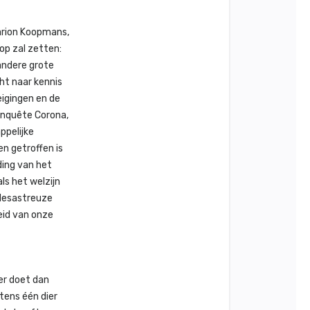
arion Koopmans,
op zal zetten:
andere grote
ht naar kennis
eigingen en de
 enquête Corona,
ppelijke
n getroffen is
ding van het
ls het welzijn
 desastreuze
eid van onze
er doet dan
tens één dier