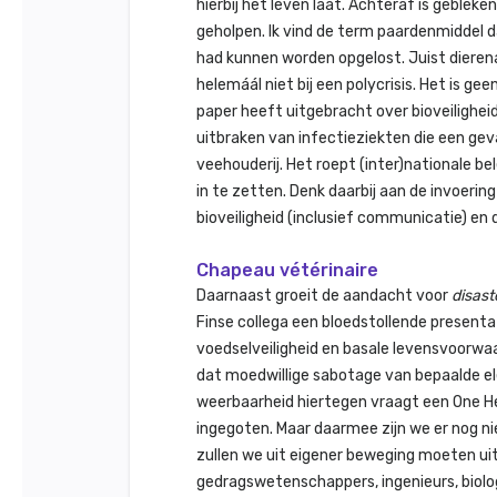
hierbij het leven laat. Achteraf is geble
geholpen. Ik vind de term paardenmiddel 
had kunnen worden opgelost. Juist dierena
helemáál niet bij een polycrisis. Het is ge
paper heeft uitgebracht over bioveilig
uitbraken van infectieziekten die een ge
veehouderij. Het roept (inter)nationale be
in te zetten. Denk daarbij aan de invoerin
bioveiligheid (inclusief communicatie) en
Chapeau vétérinaire
Daarnaast groeit de aandacht voor
disast
Finse collega een bloedstollende presenta
voedselveiligheid en basale levensvoorwaa
dat moedwillige sabotage van bepaalde e
weerbaarheid hiertegen vraagt een One H
ingegoten. Maar daarmee zijn we er nog ni
zullen we uit eigener beweging moeten ui
gedragswetenschappers, ingenieurs, biol