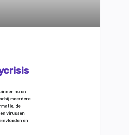
ycrisis
binnen nu en
aarbij meerdere
rmatie, de
 en virussen
eïnvloeden en