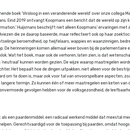
ende boek ‘Viroloog in een veranderende wereld’ over onze collega M
ns. Eind 2019 ontvangt Koopmans een bericht dat de wereld op zijn k
rmation.’ Huijsmans beschrijft niet alleen Koopmans’ ervaringen met 
dviezen die ze daarop baseerde, maar reflecteert ook op haar zoektoc
tselinge beroemdheid, op twijfelaars, wappies en waanzinnigen, bedr
hap. De herinneringen komen allemaal weer boven bij de parlementaire
ok. Wat het boek, maar ook de verhoren, laten zien, is dat wetenscha
ls ‘neutraal’ kunnen worden gezien. De wijze waarop maatregelen worde
chter. Het bepaalt hoe de dingen uitpakken, niet alleen voor de bestrij
rd om te doen is, maar ook voor tal van onvoorspelbare aspecten, zoa
e langere termijn. Zo kunnen één of meer maatregelen een keten van
n onvermoede gevolgen hebben voor de volksgezondheid, de leefbaarh
 als een paardenmiddel; een radicaal werkend middel dat meestal me
helpen. Gerechtvaardigd voor de toepassing bij paarden, omdat hoogs