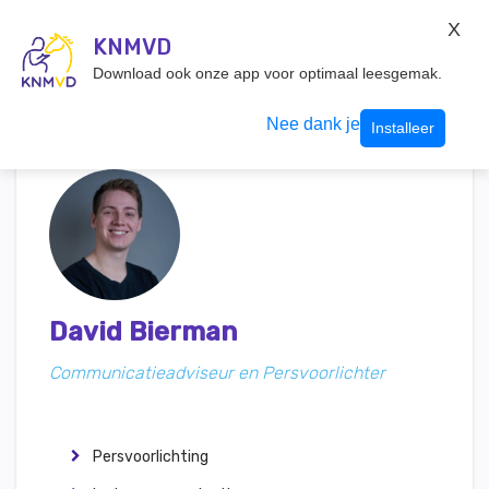
KNMvD Konnect
X
KNMVD.NL
KNMVD
Inloggen
Download ook onze app voor optimaal leesgemak.
Nee dank je
Installeer
David Bierman
Communicatieadviseur en Persvoorlichter
Persvoorlichting