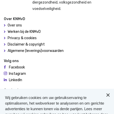
diergezondheid, volksgezondheid en
voedselveiligheid.
Over KNMvD
Over ons
Werken bij de KNMvD
Privacy & cookies
Disclaimer & copyright
Algemene (leverings)voorwaarden
Volg ons
Facebook
Instagram
LinkedIn
Contact
De Molen 94
Wij gebruiken cookies om uw gebruikservaring te
3995 AX Houten
optimaliseren, het webverkeer te analyseren en om gerichte
advertenties te kunnen tonen via derde partijen. Lees meer
0306348900