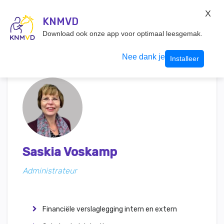
KNMvD Konnect
X
KNMVD.NL
KNMVD
Inloggen
Download ook onze app voor optimaal leesgemak.
Nee dank je
Installeer
Saskia Voskamp
Administrateur
Financiële verslaglegging intern en extern