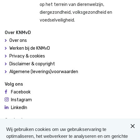
op het terrein van dierenwelzijn,
diergezondheid, volksgezondheid en
voedselveiligheid.
Over KNMvD
Over ons
Werken bij de KNMvD
Privacy & cookies
Disclaimer & copyright
Algemene (leverings)voorwaarden
Volg ons
Facebook
Instagram
LinkedIn
Contact
De Molen 94
Wij gebruiken cookies om uw gebruikservaring te
3995 AX Houten
optimaliseren, het webverkeer te analyseren en om gerichte