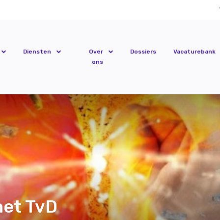
Diensten
Over
Dossiers
Vacaturebank
ons
het TvD