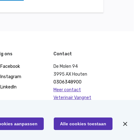
lg ons
Contact
Facebook
De Molen 94
3995 AX Houten
Instagram
0306348900
LinkedIn
Meer contact
Veterinair Vangnet
Pers
Klachten
KvK 40477835
ookies aanpassen
Alle cookies toestaan