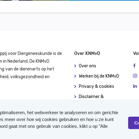
ppij voor Diergeneeskunde is de
Over KNMvD
Vo
n in Nederland. De KNMvD
Over ons
ng van de dierenarts op het
Werken bij de KNMvD
dheid, volksgezondheid en
Privacy & cookies
Disclaimer &
copyright
ptimaliseren, het webverkeer te analyseren en om gerichte
Algemene
ees meer over hoe wij cookies gebruiken en hoe u ze kunt
(leverings)voorwaarden
C
oord gaat met ons gebruik van cookies, klikt u op "Alle