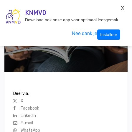
KNMvD Konnect
X
KNMVD.NL
KNMVD
Inloggen
Download ook onze app voor optimaal leesgemak.
Nee dank je
Installeer
Deel via:
X
Facebook
LinkedIn
E-mail
WhatsApp