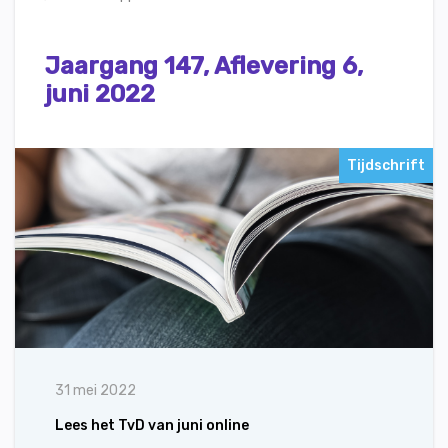
Jaargang 147, Aflevering 6,
juni 2022
Tijdschrift
31 mei 2022
Lees het TvD van juni online