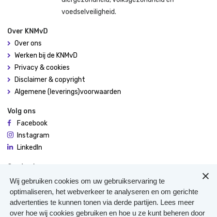
voedselveiligheid.
Over KNMvD
Over ons
Werken bij de KNMvD
Privacy & cookies
Disclaimer & copyright
Algemene (leverings)voorwaarden
Volg ons
Facebook
Instagram
LinkedIn
Contact
De Molen 94
Wij gebruiken cookies om uw gebruikservaring te
3995 AX Houten
optimaliseren, het webverkeer te analyseren en om gerichte
advertenties te kunnen tonen via derde partijen. Lees meer
0306348900
over hoe wij cookies gebruiken en hoe u ze kunt beheren door
Meer contact