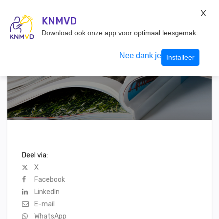
KNMvD Konnect
X
KNMVD.NL
KNMVD
Inloggen
Download ook onze app voor optimaal leesgemak.
Nee dank je
Installeer
Deel via:
X
Facebook
LinkedIn
E-mail
WhatsApp