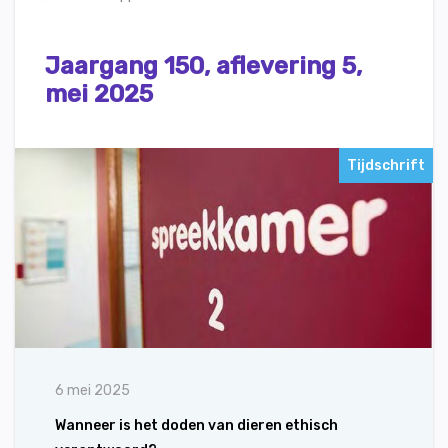
Jaargang 150, aflevering 5,
mei 2025
Tijdschrift
6 mei 2025
Wanneer is het doden van dieren ethisch