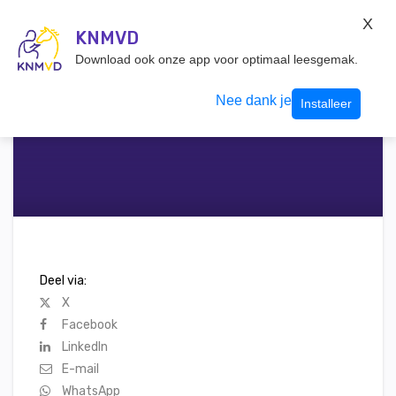
KNMvD Konnect
X
KNMVD.NL
KNMVD
Inloggen
Download ook onze app voor optimaal leesgemak.
Nee dank je
Installeer
Deel via:
X
Facebook
LinkedIn
E-mail
WhatsApp