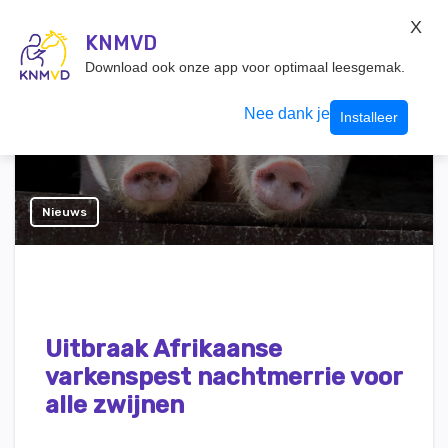
KNMvD Konnect
X
KNMVD.NL
KNMVD
Inloggen
Download ook onze app voor optimaal leesgemak.
Nee dank je
Installeer
Nieuws
Uitbraak Afrikaanse
varkenspest nachtmerrie voor
alle zwijnen