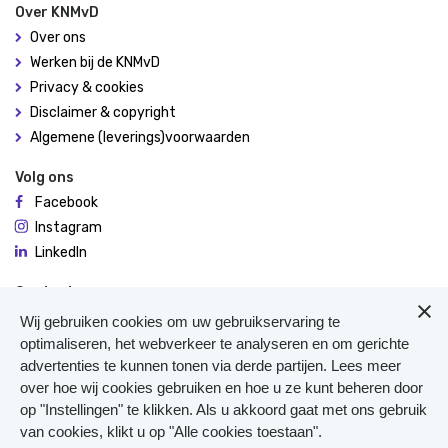
Over KNMvD
Over ons
Werken bij de KNMvD
Privacy & cookies
Disclaimer & copyright
Algemene (leverings)voorwaarden
Volg ons
Facebook
Instagram
LinkedIn
Contact
De Molen 94
Wij gebruiken cookies om uw gebruikservaring te
3995 AX Houten
optimaliseren, het webverkeer te analyseren en om gerichte
advertenties te kunnen tonen via derde partijen. Lees meer
0306348900
over hoe wij cookies gebruiken en hoe u ze kunt beheren door
Meer contact
op "Instellingen" te klikken. Als u akkoord gaat met ons gebruik
Veterinair Vangnet
van cookies, klikt u op "Alle cookies toestaan".
Pers