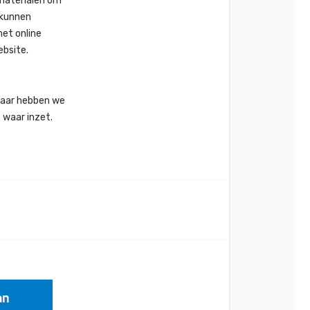
 materialen om
n kunnen
het online
ebsite.
t jaar hebben we
 waar inzet.