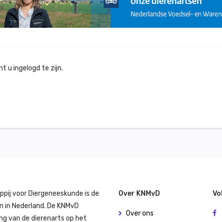
 u ingelogd te zijn.
ppij voor Diergeneeskunde is de
Over KNMvD
Vo
n in Nederland. De KNMvD
Over ons
ng van de dierenarts op het