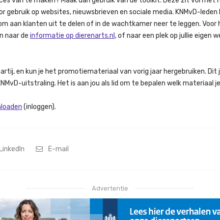
ces van te maken? Maak dan gebruik van de toolkit. Deze zit vol met
 voor gebruik op websites, nieuwsbrieven en sociale media. KNMvD-lede
m aan klanten uit te delen of in de wachtkamer neer te leggen. Voor 
en naar de
informatie op dierenarts.nl
, of naar een plek op jullie eigen w
 partij, en kun je het promotiemateriaal van vorig jaar hergebruiken. Di
vD-uitstraling. Het is aan jou als lid om te bepalen welk materiaal je
nloaden
(inloggen).
LinkedIn
E-mail
Advertentie