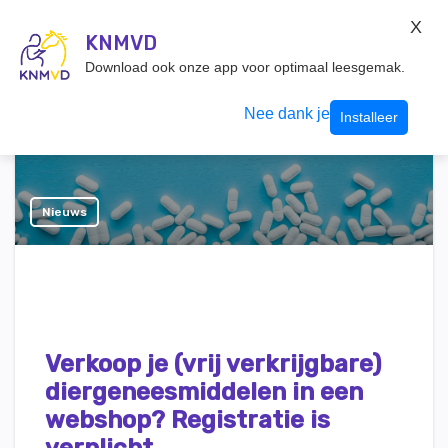
KNMvD Konnect
X
KNMVD.NL
KNMVD
Inloggen
Download ook onze app voor optimaal leesgemak.
Nee dank je
Installeer
Nieuws
Verkoop je (vrij verkrijgbare)
diergeneesmiddelen in een
webshop? Registratie is