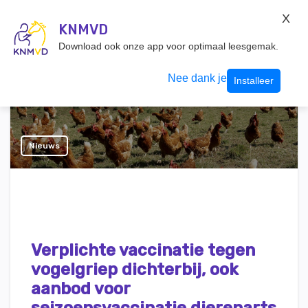
KNMvD Konnect
X
KNMVD.NL
KNMVD
Inloggen
Download ook onze app voor optimaal leesgemak.
Nee dank je
Installeer
Nieuws
Verplichte vaccinatie tegen
vogelgriep dichterbij, ook
aanbod voor