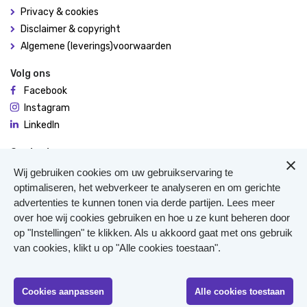
Privacy & cookies
Disclaimer & copyright
Algemene (leverings)voorwaarden
Volg ons
Facebook
Instagram
LinkedIn
Contact
De Molen 94
Wij gebruiken cookies om uw gebruikservaring te
3995 AX Houten
optimaliseren, het webverkeer te analyseren en om gerichte
advertenties te kunnen tonen via derde partijen. Lees meer
0306348900
over hoe wij cookies gebruiken en hoe u ze kunt beheren door
Meer contact
op "Instellingen" te klikken. Als u akkoord gaat met ons gebruik
Veterinair Vangnet
van cookies, klikt u op "Alle cookies toestaan".
Pers
Klachten
KvK 40477835
Cookies aanpassen
Alle cookies toestaan