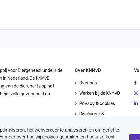
ppij voor Diergeneeskunde is de
Over KNMvD
Vo
n in Nederland. De KNMvD
Over ons
ng van de dierenarts op het
Werken bij de KNMvD
dheid, volksgezondheid en
Privacy & cookies
Disclaimer &
copyright
ptimaliseren, het webverkeer te analyseren en om gerichte
Algemene
ees meer over hoe wij cookies gebruiken en hoe u ze kunt
(leverings)voorwaarden