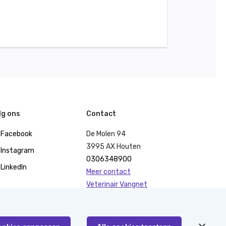
lg ons
Contact
Facebook
De Molen 94
3995 AX Houten
Instagram
0306348900
LinkedIn
Meer contact
Veterinair Vangnet
Pers
Klachten
KvK 40477835