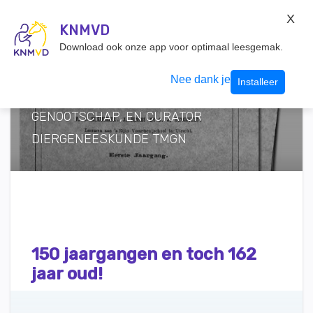
KNMvD Konnect
X
KNMVD.NL
KNMVD
Inloggen
Download ook onze app voor optimaal leesgemak.
TEKST ERIK JAN TJALSMA, EINDREDACTEUR
VAN ARGOS, HET HALFJAARLIJKSE BULLETIN
Nee dank je
Installeer
VAN HET VETERINAIR HISTORISCH
GENOOTSCHAP, EN CURATOR
DIERGENEESKUNDE TMGN
150 jaargangen en toch 162
jaar oud!