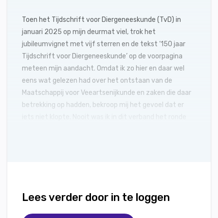
Toen het Tijdschrift voor Diergeneeskunde (TvD) in
januari 2025 op mijn deurmat viel, trok het
jubileumvignet met vijf sterren en de tekst ‘150 jaar
Tijdschrift voor Diergeneeskunde’ op de voorpagina
meteen mijn aandacht. Omdat ik zo hier en daar wel
eens wat gelezen had over het ontstaan van de
Maatschappij voor Veeartsenijkunde en zaken die daar
betrekking op hadden, bekroop mij het gevoel dat er
iets niet klopte. Nooit was ik in dit verband het ronde
jaartal 1875 tegengekomen. In de literatuur vond ik een
heel ander jaartal van de eerste uitgave.
Lees verder door in te loggen