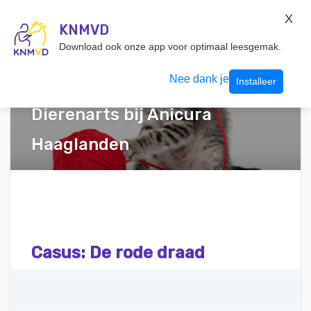
KNMvD Konnect
X
KNMVD.NL
KNMVD
Inloggen
Download ook onze app voor optimaal leesgemak.
Nee dank je
Tekst: Mandy van de Vooren,
Installeer
Dierenarts bij Anicura
Haaglanden
Casus: De rode draad