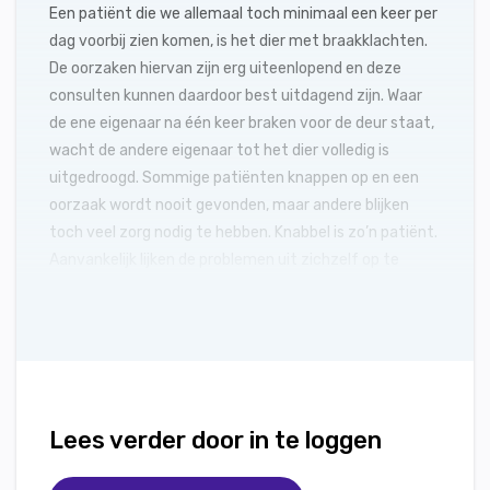
Een patiënt die we allemaal toch minimaal een keer per
dag voorbij zien komen, is het dier met braakklachten.
De oorzaken hiervan zijn erg uiteenlopend en deze
consulten kunnen daardoor best uitdagend zijn. Waar
de ene eigenaar na één keer braken voor de deur staat,
wacht de andere eigenaar tot het dier volledig is
uitgedroogd. Sommige patiënten knappen op en een
oorzaak wordt nooit gevonden, maar andere blijken
toch veel zorg nodig te hebben. Knabbel is zo’n patiënt.
Aanvankelijk lijken de problemen uit zichzelf op te
lossen, tot hij een touwtje uitpoept, een detail wat van
groot belang blijkt te zijn.
Lees verder door in te loggen