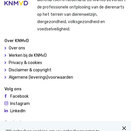
de professionele ontplooiing van de dierenarts
op het terrein van dierenwelzijn,
diergezondheid, volksgezondheid en
voedselveiligheid.
Over KNMvD
Over ons
Werken bij de KNMvD
Privacy & cookies
Disclaimer & copyright
Algemene (leverings)voorwaarden
Volg ons
Facebook
Instagram
LinkedIn
Contact
De Molen 94